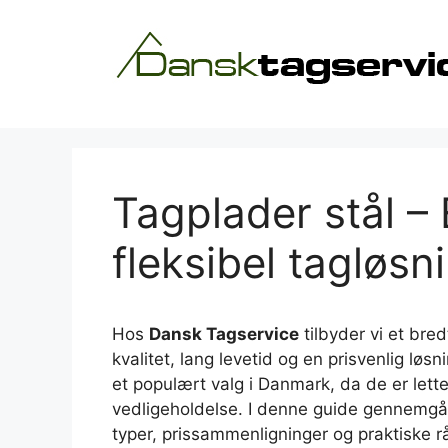
Hop
til
indhold
Tagplader stål –
fleksibel tagløsni
Hos
Dansk Tagservice
tilbyder vi et bre
kvalitet, lang levetid og en prisvenlig løsn
et populært valg i Danmark, da de er let
vedligeholdelse. I denne guide gennemgår 
typer, prissammenligninger og praktiske rå