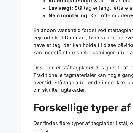
Brandbestandigt:
Stål er ikke-bræ
Lav vægt:
Ståltag er langt lettere e
Nem montering:
Kan ofte monteres
En anden væsentlig fordel ved ståltagpla
vejrforhold. I Danmark, hvor vi ofte oplev
have et tag, der kan holde til disse påvir
kan modstå store snebelastninger uden a
Desuden er ståltagplader designet til at 
Traditionelle tagmaterialer kan nogle gang
over tid. Ståltagplader er derimod ikke-p
om skjulte fugtskader.
Forskellige typer af
Der findes flere typer af tagplader i stål,
behov: