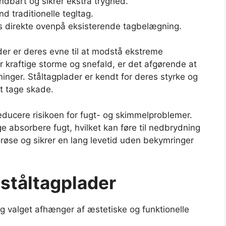
ndbart og sikrer ekstra tryghed.
nd traditionelle tegltag.
 direkte ovenpå eksisterende tagbelægning.
der er deres evne til at modstå ekstreme
er kraftige storme og snefald, er det afgørende at
kninger. Ståltagplader er kendt for deres styrke og
t tage skade.
reducere risikoen for fugt- og skimmelproblemer.
e absorbere fugt, hvilket kan føre til nedbrydning
orøse og sikrer en lang levetid uden bekymringer
 ståltagplader
 og valget afhænger af æstetiske og funktionelle