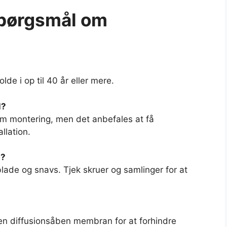
spørgsmål om
de i op til 40 år eller mere.
l?
nem montering, men det anbefales at få
allation.
g?
blade og snavs. Tjek skruer og samlinger for at
en diffusionsåben membran for at forhindre