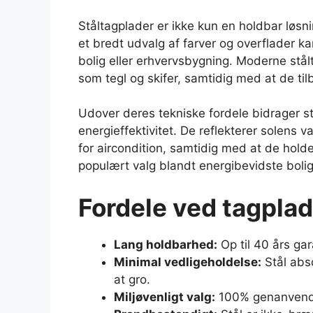
Ståltagplader er ikke kun en holdbar løs
et bredt udvalg af farver og overflader kan
bolig eller erhvervsbygning. Moderne stålt
som tegl og skifer, samtidig med at de til
Udover deres tekniske fordele bidrager st
energieffektivitet. De reflekterer solen
for aircondition, samtidig med at de hold
populært valg blandt energibevidste boli
Fordele ved tagplade
Lang holdbarhed:
Op til 40 års ga
Minimal vedligeholdelse:
Stål abs
at gro.
Miljøvenligt valg:
100% genanvende